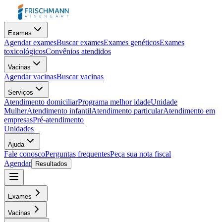
Exames
Agendar exames
Buscar exames
Exames genéticos
Exames
toxicológicos
Convênios atendidos
Vacinas
Agendar vacinas
Buscar vacinas
Serviços
Atendimento domiciliar
Programa melhor idade
Unidade
Mulher
Atendimento infantil
Atendimento particular
Atendimento em
empresas
Pré-atendimento
Unidades
Ajuda
Fale conosco
Perguntas frequentes
Peça sua nota fiscal
Agendar
Resultados
Exames
Vacinas