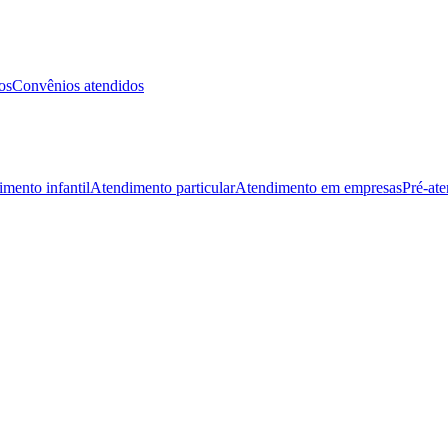
os
Convênios atendidos
mento infantil
Atendimento particular
Atendimento em empresas
Pré-at