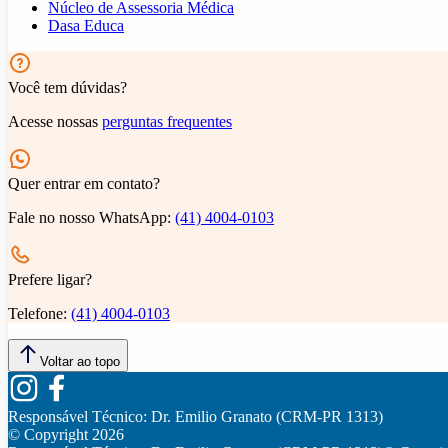
Núcleo de Assessoria Médica
Dasa Educa
Você tem dúvidas?
Acesse nossas
perguntas frequentes
Quer entrar em contato?
Fale no nosso WhatsApp:
(41) 4004-0103
Prefere ligar?
Telefone:
(41) 4004-0103
Voltar ao topo
Responsável Técnico:
Dr. Emilio Granato (CRM-PR 1313)
© Copyright
2026