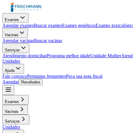
Exames
Agendar exames
Buscar exames
Exames genéticos
Exames toxicológic
Vacinas
Agendar vacinas
Buscar vacinas
Serviços
Atendimento domiciliar
Programa melhor idade
Unidade Mulher
Atendi
Unidades
Ajuda
Fale conosco
Perguntas frequentes
Peça sua nota fiscal
Agendar
Resultados
Exames
Vacinas
Serviços
Unidades