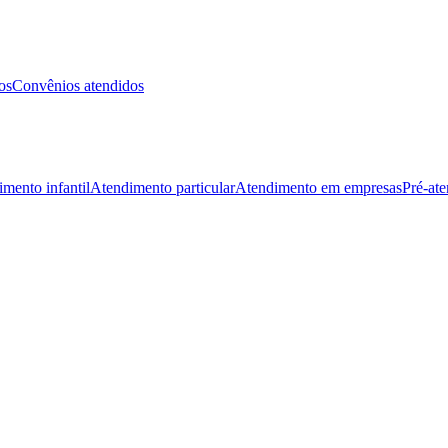
os
Convênios atendidos
mento infantil
Atendimento particular
Atendimento em empresas
Pré-at