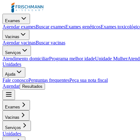
Exames
Agendar exames
Buscar exames
Exames genéticos
Exames toxicológic
Vacinas
Agendar vacinas
Buscar vacinas
Serviços
Atendimento domiciliar
Programa melhor idade
Unidade Mulher
Atendi
Unidades
Ajuda
Fale conosco
Perguntas frequentes
Peça sua nota fiscal
Agendar
Resultados
Exames
Vacinas
Serviços
Unidades