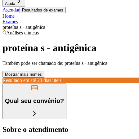
Ajuda
Agendar
Resultados de exames
Home
Exames
proteína s - antigênica
Análises clínicas
proteína s - antigênica
Também pode ser chamado de:
proteína s - antigênica
Mostrar mais nomes
Resultado em até
23 dias úteis
Qual seu convênio?
Sobre o atendimento