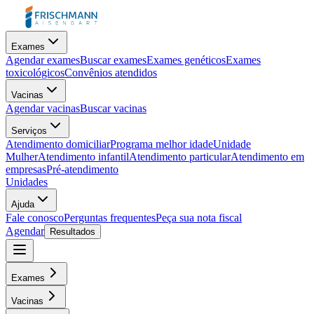
Exames
Agendar exames
Buscar exames
Exames genéticos
Exames
toxicológicos
Convênios atendidos
Vacinas
Agendar vacinas
Buscar vacinas
Serviços
Atendimento domiciliar
Programa melhor idade
Unidade
Mulher
Atendimento infantil
Atendimento particular
Atendimento em
empresas
Pré-atendimento
Unidades
Ajuda
Fale conosco
Perguntas frequentes
Peça sua nota fiscal
Agendar
Resultados
Exames
Vacinas