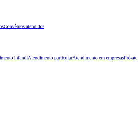
os
Convênios atendidos
mento infantil
Atendimento particular
Atendimento em empresas
Pré-at