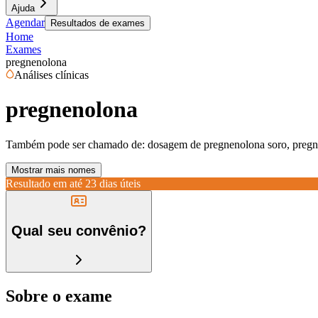
Ajuda
Agendar
Resultados de exames
Home
Exames
pregnenolona
Análises clínicas
pregnenolona
Também pode ser chamado de:
dosagem de pregnenolona soro, pregn
Mostrar mais nomes
Resultado em até
23 dias úteis
Qual seu convênio?
Sobre o exame