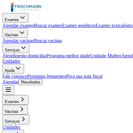
Exames
Agendar exames
Buscar exames
Exames genéticos
Exames toxicológic
Vacinas
Agendar vacinas
Buscar vacinas
Serviços
Atendimento domiciliar
Programa melhor idade
Unidade Mulher
Atendi
Unidades
Ajuda
Fale conosco
Perguntas frequentes
Peça sua nota fiscal
Agendar
Resultados
Exames
Vacinas
Serviços
Unidades