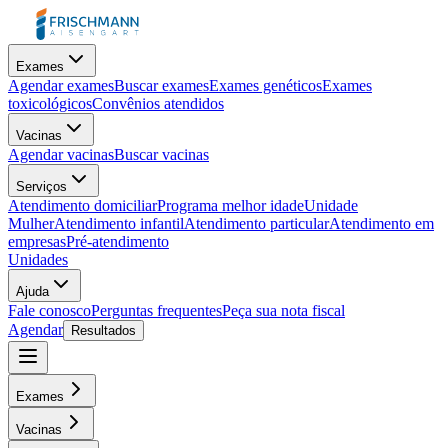
Exames
Agendar exames
Buscar exames
Exames genéticos
Exames
toxicológicos
Convênios atendidos
Vacinas
Agendar vacinas
Buscar vacinas
Serviços
Atendimento domiciliar
Programa melhor idade
Unidade
Mulher
Atendimento infantil
Atendimento particular
Atendimento em
empresas
Pré-atendimento
Unidades
Ajuda
Fale conosco
Perguntas frequentes
Peça sua nota fiscal
Agendar
Resultados
Exames
Vacinas