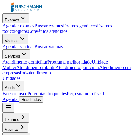
Exames
Agendar exames
Buscar exames
Exames genéticos
Exames
toxicológicos
Convênios atendidos
Vacinas
Agendar vacinas
Buscar vacinas
Serviços
Atendimento domiciliar
Programa melhor idade
Unidade
Mulher
Atendimento infantil
Atendimento particular
Atendimento em
empresas
Pré-atendimento
Unidades
Ajuda
Fale conosco
Perguntas frequentes
Peça sua nota fiscal
Agendar
Resultados
Exames
Vacinas