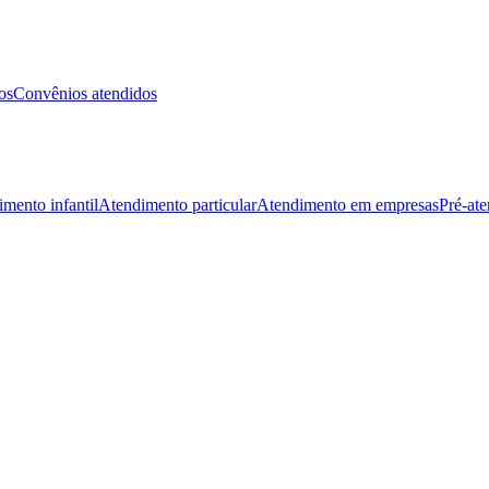
os
Convênios atendidos
mento infantil
Atendimento particular
Atendimento em empresas
Pré-at