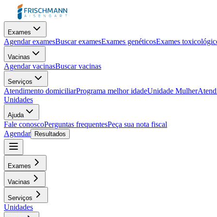
Exames
Agendar exames
Buscar exames
Exames genéticos
Exames toxicológic
Vacinas
Agendar vacinas
Buscar vacinas
Serviços
Atendimento domiciliar
Programa melhor idade
Unidade Mulher
Atendi
Unidades
Ajuda
Fale conosco
Perguntas frequentes
Peça sua nota fiscal
Agendar
Resultados
Exames
Vacinas
Serviços
Unidades