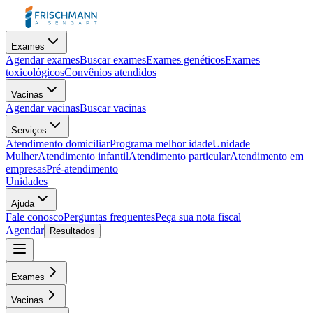
Exames
Agendar exames
Buscar exames
Exames genéticos
Exames
toxicológicos
Convênios atendidos
Vacinas
Agendar vacinas
Buscar vacinas
Serviços
Atendimento domiciliar
Programa melhor idade
Unidade
Mulher
Atendimento infantil
Atendimento particular
Atendimento em
empresas
Pré-atendimento
Unidades
Ajuda
Fale conosco
Perguntas frequentes
Peça sua nota fiscal
Agendar
Resultados
Exames
Vacinas