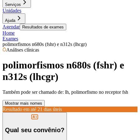
Serviços
Unidades
Ajuda
Agendar
Resultados de exames
Home
Exames
polimorfismos n680s (fshr) e n312s (lhcgr)
Análises clínicas
polimorfismos n680s (fshr) e
n312s (lhcgr)
Também pode ser chamado de:
lh, polimorfismo no receptor fsh
Mostrar mais nomes
Resultado em até
21 dias úteis
Qual seu convênio?