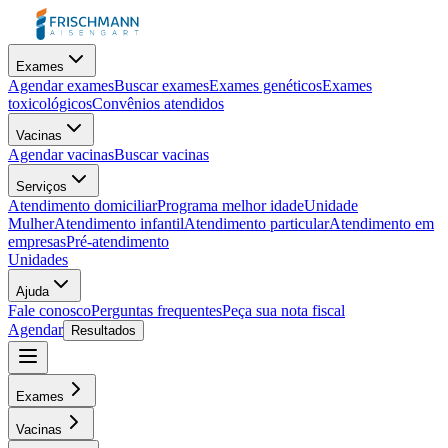
Exames
Agendar exames
Buscar exames
Exames genéticos
Exames
toxicológicos
Convênios atendidos
Vacinas
Agendar vacinas
Buscar vacinas
Serviços
Atendimento domiciliar
Programa melhor idade
Unidade
Mulher
Atendimento infantil
Atendimento particular
Atendimento em
empresas
Pré-atendimento
Unidades
Ajuda
Fale conosco
Perguntas frequentes
Peça sua nota fiscal
Agendar
Resultados
Exames
Vacinas