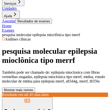
Serviços
Unidades
Ajuda
Agendar
Resultados de exames
Home
Exames
pesquisa molecular epilepsia mioclônica tipo merrf
Análises clínicas
pesquisa molecular epilepsia
mioclônica tipo merrf
Também pode ser chamado de:
epilepsia mioclonica com fibras
vermelhas rasgadas, epilepsia mioclonica tipo merrf, mtdna, estudo
molecular de mtdna para epilepsia merrf, a8344g, merrf, t8356c
Mostrar mais nomes
Resultado em até
45 dias úteis