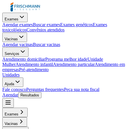
Exames
Agendar exames
Buscar exames
Exames genéticos
Exames
toxicológicos
Convênios atendidos
Vacinas
Agendar vacinas
Buscar vacinas
Serviços
Atendimento domiciliar
Programa melhor idade
Unidade
Mulher
Atendimento infantil
Atendimento particular
Atendimento em
empresas
Pré-atendimento
Unidades
Ajuda
Fale conosco
Perguntas frequentes
Peça sua nota fiscal
Agendar
Resultados
Exames
Vacinas