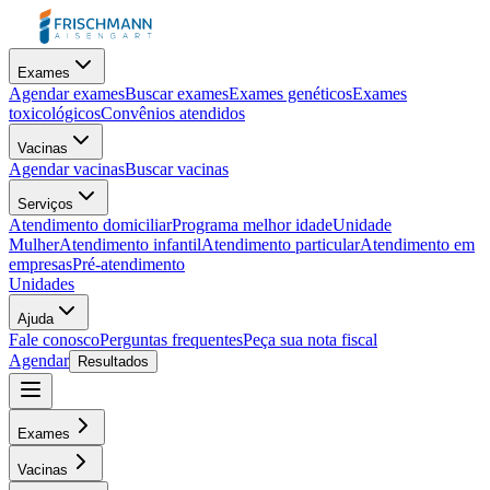
Exames
Agendar exames
Buscar exames
Exames genéticos
Exames
toxicológicos
Convênios atendidos
Vacinas
Agendar vacinas
Buscar vacinas
Serviços
Atendimento domiciliar
Programa melhor idade
Unidade
Mulher
Atendimento infantil
Atendimento particular
Atendimento em
empresas
Pré-atendimento
Unidades
Ajuda
Fale conosco
Perguntas frequentes
Peça sua nota fiscal
Agendar
Resultados
Exames
Vacinas