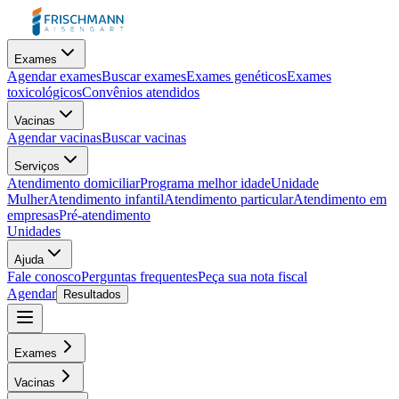
Exames
Agendar exames
Buscar exames
Exames genéticos
Exames
toxicológicos
Convênios atendidos
Vacinas
Agendar vacinas
Buscar vacinas
Serviços
Atendimento domiciliar
Programa melhor idade
Unidade
Mulher
Atendimento infantil
Atendimento particular
Atendimento em
empresas
Pré-atendimento
Unidades
Ajuda
Fale conosco
Perguntas frequentes
Peça sua nota fiscal
Agendar
Resultados
Exames
Vacinas