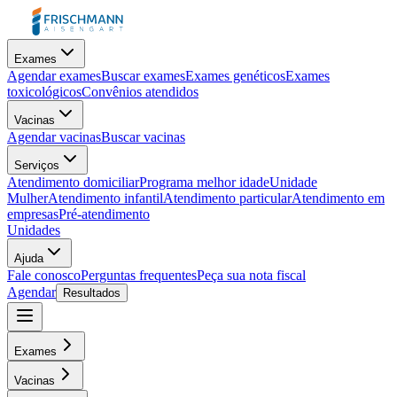
Exames
Agendar exames
Buscar exames
Exames genéticos
Exames
toxicológicos
Convênios atendidos
Vacinas
Agendar vacinas
Buscar vacinas
Serviços
Atendimento domiciliar
Programa melhor idade
Unidade
Mulher
Atendimento infantil
Atendimento particular
Atendimento em
empresas
Pré-atendimento
Unidades
Ajuda
Fale conosco
Perguntas frequentes
Peça sua nota fiscal
Agendar
Resultados
Exames
Vacinas