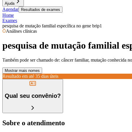
Ajuda
Agendar
Resultados de exames
Home
Exames
pesquisa de mutação familial específica no gene brip1
Análises clínicas
pesquisa de mutação familial es
Também pode ser chamado de:
câncer familiar, mutação conhecida no
Mostrar mais nomes
Resultado em até
35 dias úteis
Qual seu convênio?
Sobre o atendimento