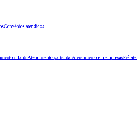
os
Convênios atendidos
mento infantil
Atendimento particular
Atendimento em empresas
Pré-at