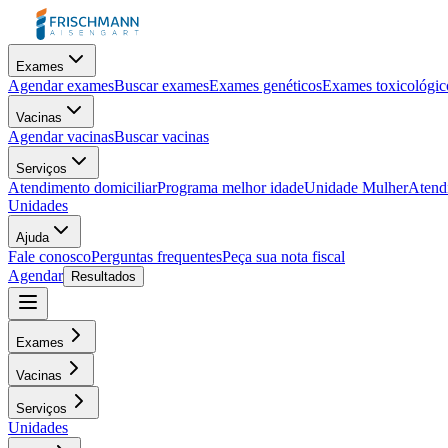
Exames
Agendar exames
Buscar exames
Exames genéticos
Exames toxicológic
Vacinas
Agendar vacinas
Buscar vacinas
Serviços
Atendimento domiciliar
Programa melhor idade
Unidade Mulher
Atendi
Unidades
Ajuda
Fale conosco
Perguntas frequentes
Peça sua nota fiscal
Agendar
Resultados
Exames
Vacinas
Serviços
Unidades