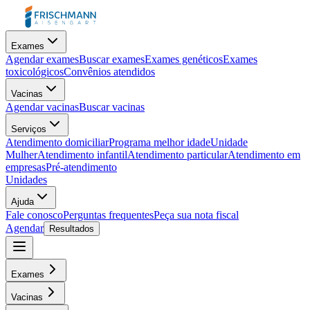
Exames
Agendar exames
Buscar exames
Exames genéticos
Exames
toxicológicos
Convênios atendidos
Vacinas
Agendar vacinas
Buscar vacinas
Serviços
Atendimento domiciliar
Programa melhor idade
Unidade
Mulher
Atendimento infantil
Atendimento particular
Atendimento em
empresas
Pré-atendimento
Unidades
Ajuda
Fale conosco
Perguntas frequentes
Peça sua nota fiscal
Agendar
Resultados
Exames
Vacinas