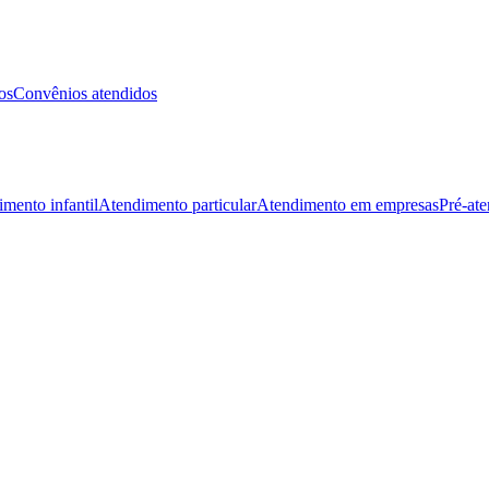
os
Convênios atendidos
mento infantil
Atendimento particular
Atendimento em empresas
Pré-at