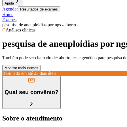
Ajuda
Agendar
Resultados de exames
Home
Exames
pesquisa de aneuploidias por ngs - aborto
Análises clínicas
pesquisa de aneuploidias por ng
Também pode ser chamado de:
aborto, teste genético para pesquisa d
Mostrar mais nomes
Resultado em até
23 dias úteis
Qual seu convênio?
Sobre o atendimento