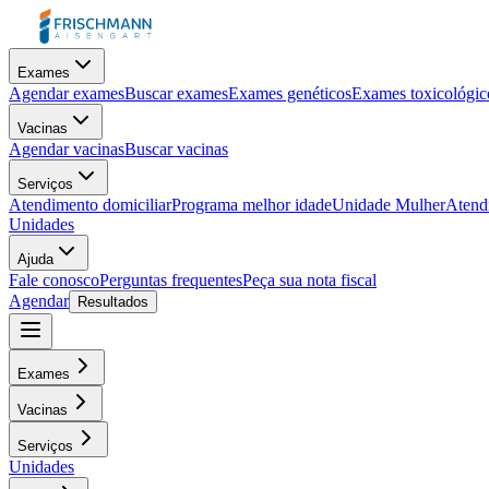
Exames
Agendar exames
Buscar exames
Exames genéticos
Exames toxicológic
Vacinas
Agendar vacinas
Buscar vacinas
Serviços
Atendimento domiciliar
Programa melhor idade
Unidade Mulher
Atendi
Unidades
Ajuda
Fale conosco
Perguntas frequentes
Peça sua nota fiscal
Agendar
Resultados
Exames
Vacinas
Serviços
Unidades