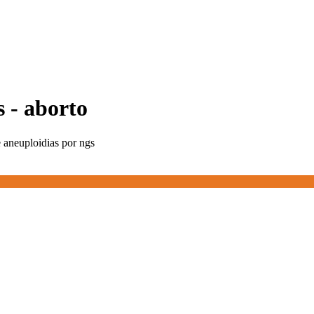
s - aborto
e aneuploidias por ngs