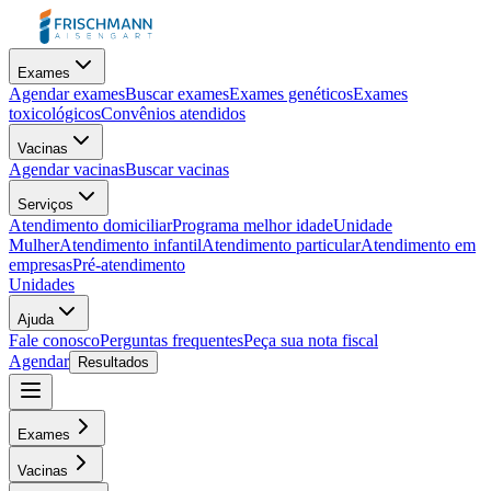
Exames
Agendar exames
Buscar exames
Exames genéticos
Exames
toxicológicos
Convênios atendidos
Vacinas
Agendar vacinas
Buscar vacinas
Serviços
Atendimento domiciliar
Programa melhor idade
Unidade
Mulher
Atendimento infantil
Atendimento particular
Atendimento em
empresas
Pré-atendimento
Unidades
Ajuda
Fale conosco
Perguntas frequentes
Peça sua nota fiscal
Agendar
Resultados
Exames
Vacinas