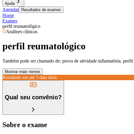
Ajuda
Agendar
Resultados de exames
Home
Exames
perfil reumatológico
Análises clínicas
perfil reumatológico
Também pode ser chamado de:
prova de atividade inflamatória, perfi
Mostrar mais nomes
Resultado em até
5 dias úteis
Qual seu convênio?
Sobre o exame