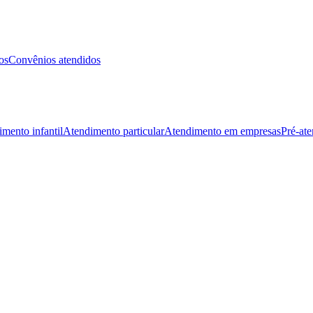
os
Convênios atendidos
mento infantil
Atendimento particular
Atendimento em empresas
Pré-at