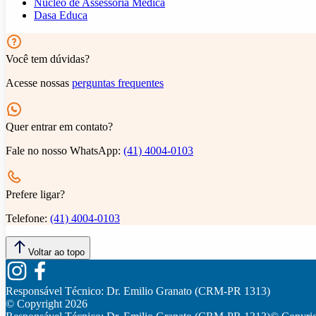
Núcleo de Assessoria Médica
Dasa Educa
Você tem dúvidas?
Acesse nossas
perguntas frequentes
Quer entrar em contato?
Fale no nosso WhatsApp:
(41) 4004-0103
Prefere ligar?
Telefone:
(41) 4004-0103
Voltar ao topo
Responsável Técnico:
Dr. Emilio Granato (CRM-PR 1313)
© Copyright
2026