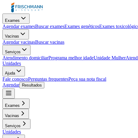
Exames
Agendar exames
Buscar exames
Exames genéticos
Exames toxicológic
Vacinas
Agendar vacinas
Buscar vacinas
Serviços
Atendimento domiciliar
Programa melhor idade
Unidade Mulher
Atendi
Unidades
Ajuda
Fale conosco
Perguntas frequentes
Peça sua nota fiscal
Agendar
Resultados
Exames
Vacinas
Serviços
Unidades