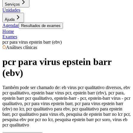
Serviços
Unidades
Ajuda
Agendar
Resultados de exames
Home
Exames
pcr para virus epstein barr (ebv)
Análises clínicas
pcr para virus epstein barr
(ebv)
Também pode ser chamado de:
eb virus pcr qualitativo diversos, ebv
pcr qualitativo, epstein baar virus pcr, epstein barr (ebv), pcr para,
epstein barr pcr qualitativo, epstein-barr - pcr, epstein-barr virus - pcr
qualitativo, pcr para virus epstein barr, pcr para virus epstein barr
(ebv) no lcr, pcr qualitativo para ebv, pcr qualitativo para epstein
barr, pcr qualitativo para virus eb, pesquisa de epstein barr no lcr pcr,
pesquisa ebv por pcr no lcr, pesquisa epstein barr pcr soro, virus eb
pcr qualitativo