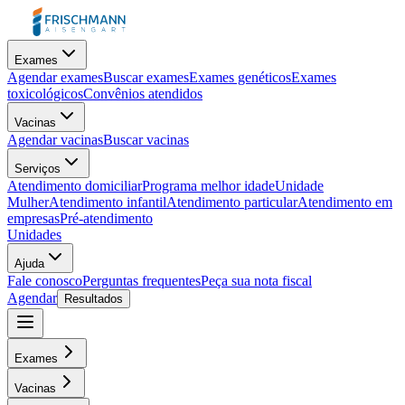
Exames
Agendar exames
Buscar exames
Exames genéticos
Exames
toxicológicos
Convênios atendidos
Vacinas
Agendar vacinas
Buscar vacinas
Serviços
Atendimento domiciliar
Programa melhor idade
Unidade
Mulher
Atendimento infantil
Atendimento particular
Atendimento em
empresas
Pré-atendimento
Unidades
Ajuda
Fale conosco
Perguntas frequentes
Peça sua nota fiscal
Agendar
Resultados
Exames
Vacinas