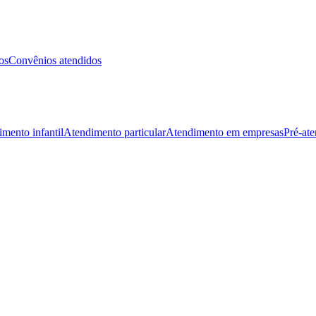
os
Convênios atendidos
mento infantil
Atendimento particular
Atendimento em empresas
Pré-at