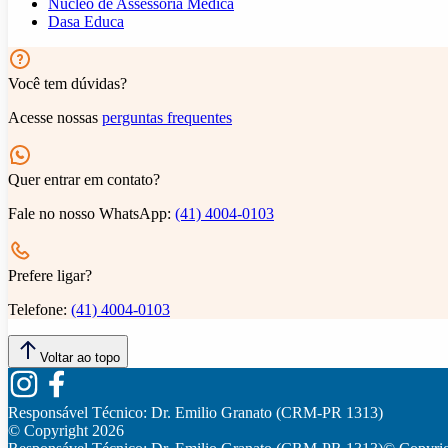
Núcleo de Assessoria Médica
Dasa Educa
Você tem dúvidas?
Acesse nossas
perguntas frequentes
Quer entrar em contato?
Fale no nosso WhatsApp:
(41) 4004-0103
Prefere ligar?
Telefone:
(41) 4004-0103
Voltar ao topo
Responsável Técnico:
Dr. Emilio Granato (CRM-PR 1313)
© Copyright
2026