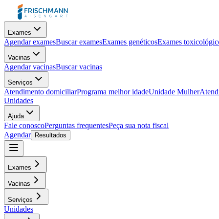
Exames
Agendar exames
Buscar exames
Exames genéticos
Exames toxicológic
Vacinas
Agendar vacinas
Buscar vacinas
Serviços
Atendimento domiciliar
Programa melhor idade
Unidade Mulher
Atendi
Unidades
Ajuda
Fale conosco
Perguntas frequentes
Peça sua nota fiscal
Agendar
Resultados
Exames
Vacinas
Serviços
Unidades