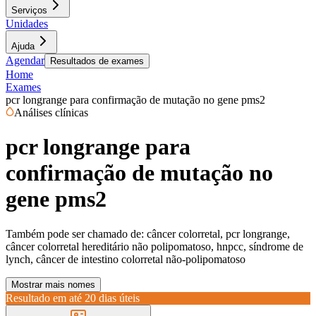
Serviços
Unidades
Ajuda
Agendar
Resultados de exames
Home
Exames
pcr longrange para confirmação de mutação no gene pms2
Análises clínicas
pcr longrange para
confirmação de mutação no
gene pms2
Também pode ser chamado de:
câncer colorretal, pcr longrange,
câncer colorretal hereditário não polipomatoso, hnpcc, síndrome de
lynch, câncer de intestino colorretal não-polipomatoso
Mostrar mais nomes
Resultado em até
20 dias úteis