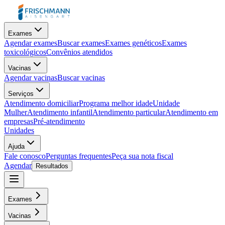
Exames
Agendar exames
Buscar exames
Exames genéticos
Exames
toxicológicos
Convênios atendidos
Vacinas
Agendar vacinas
Buscar vacinas
Serviços
Atendimento domiciliar
Programa melhor idade
Unidade
Mulher
Atendimento infantil
Atendimento particular
Atendimento em
empresas
Pré-atendimento
Unidades
Ajuda
Fale conosco
Perguntas frequentes
Peça sua nota fiscal
Agendar
Resultados
Exames
Vacinas