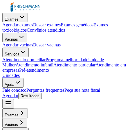
Exames
Agendar exames
Buscar exames
Exames genéticos
Exames
toxicológicos
Convênios atendidos
Vacinas
Agendar vacinas
Buscar vacinas
Serviços
Atendimento domiciliar
Programa melhor idade
Unidade
Mulher
Atendimento infantil
Atendimento particular
Atendimento em
empresas
Pré-atendimento
Unidades
Ajuda
Fale conosco
Perguntas frequentes
Peça sua nota fiscal
Agendar
Resultados
Exames
Vacinas