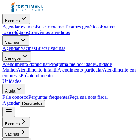
Exames
Agendar exames
Buscar exames
Exames genéticos
Exames
toxicológicos
Convênios atendidos
Vacinas
Agendar vacinas
Buscar vacinas
Serviços
Atendimento domiciliar
Programa melhor idade
Unidade
Mulher
Atendimento infantil
Atendimento particular
Atendimento em
empresas
Pré-atendimento
Unidades
Ajuda
Fale conosco
Perguntas frequentes
Peça sua nota fiscal
Agendar
Resultados
Exames
Vacinas