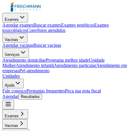
Exames
Agendar exames
Buscar exames
Exames genéticos
Exames
toxicológicos
Convênios atendidos
Vacinas
Agendar vacinas
Buscar vacinas
Serviços
Atendimento domiciliar
Programa melhor idade
Unidade
Mulher
Atendimento infantil
Atendimento particular
Atendimento em
empresas
Pré-atendimento
Unidades
Ajuda
Fale conosco
Perguntas frequentes
Peça sua nota fiscal
Agendar
Resultados
Exames
Vacinas