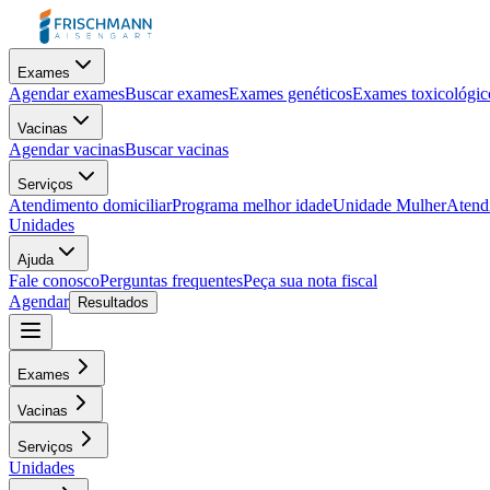
Exames
Agendar exames
Buscar exames
Exames genéticos
Exames toxicológic
Vacinas
Agendar vacinas
Buscar vacinas
Serviços
Atendimento domiciliar
Programa melhor idade
Unidade Mulher
Atendi
Unidades
Ajuda
Fale conosco
Perguntas frequentes
Peça sua nota fiscal
Agendar
Resultados
Exames
Vacinas
Serviços
Unidades