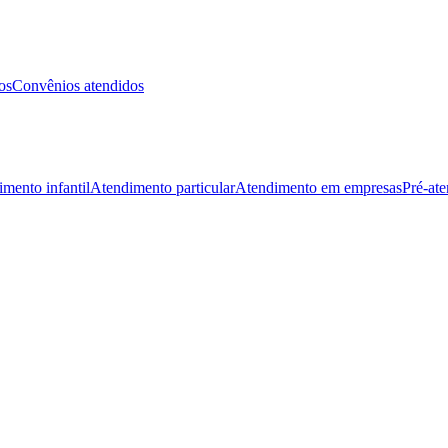
os
Convênios atendidos
mento infantil
Atendimento particular
Atendimento em empresas
Pré-at