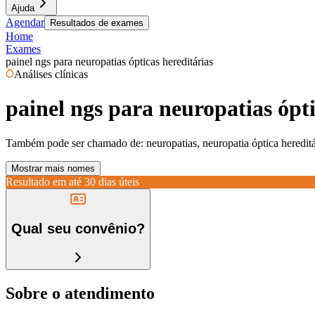
Ajuda
Agendar
Resultados de exames
Home
Exames
painel ngs para neuropatias ópticas hereditárias
Análises clínicas
painel ngs para neuropatias ópti
Também pode ser chamado de:
neuropatias, neuropatia óptica heredit
Mostrar mais nomes
Resultado em até
30 dias úteis
Qual seu convênio?
Sobre o atendimento