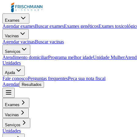
Exames
Agendar exames
Buscar exames
Exames genéticos
Exames toxicológic
Vacinas
Agendar vacinas
Buscar vacinas
Serviços
Atendimento domiciliar
Programa melhor idade
Unidade Mulher
Atendi
Unidades
Ajuda
Fale conosco
Perguntas frequentes
Peça sua nota fiscal
Agendar
Resultados
Exames
Vacinas
Serviços
Unidades