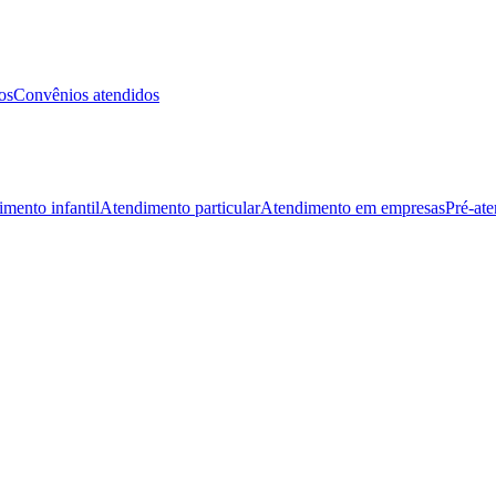
os
Convênios atendidos
mento infantil
Atendimento particular
Atendimento em empresas
Pré-at