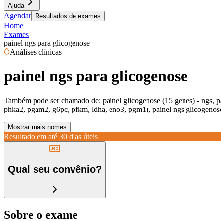
Ajuda
Agendar
Resultados de exames
Home
Exames
painel ngs para glicogenose
Análises clínicas
painel ngs para glicogenose
Também pode ser chamado de:
painel glicogenose (15 genes) - ngs, 
phka2, pgam2, g6pc, pfkm, ldha, eno3, pgm1), painel ngs glicogenos
Mostrar mais nomes
Resultado em até
30 dias úteis
Qual seu convênio?
Sobre o exame