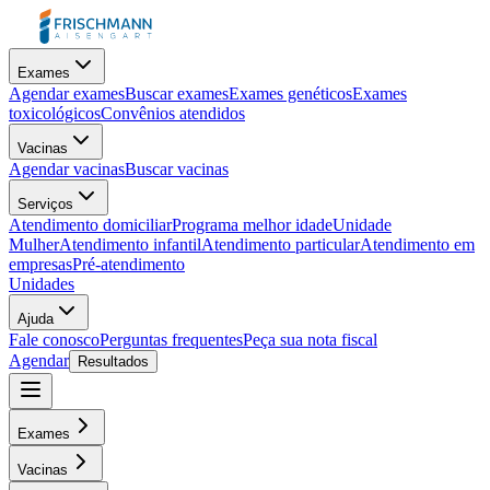
Exames
Agendar exames
Buscar exames
Exames genéticos
Exames
toxicológicos
Convênios atendidos
Vacinas
Agendar vacinas
Buscar vacinas
Serviços
Atendimento domiciliar
Programa melhor idade
Unidade
Mulher
Atendimento infantil
Atendimento particular
Atendimento em
empresas
Pré-atendimento
Unidades
Ajuda
Fale conosco
Perguntas frequentes
Peça sua nota fiscal
Agendar
Resultados
Exames
Vacinas