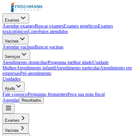
Exames
Agendar exames
Buscar exames
Exames genéticos
Exames
toxicológicos
Convênios atendidos
Vacinas
Agendar vacinas
Buscar vacinas
Serviços
Atendimento domiciliar
Programa melhor idade
Unidade
Mulher
Atendimento infantil
Atendimento particular
Atendimento em
empresas
Pré-atendimento
Unidades
Ajuda
Fale conosco
Perguntas frequentes
Peça sua nota fiscal
Agendar
Resultados
Exames
Vacinas