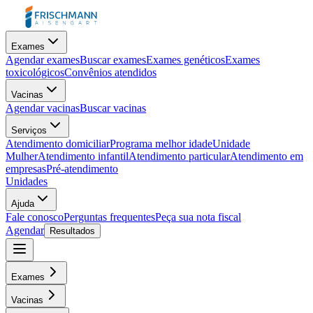
Exames
Agendar exames
Buscar exames
Exames genéticos
Exames
toxicológicos
Convênios atendidos
Vacinas
Agendar vacinas
Buscar vacinas
Serviços
Atendimento domiciliar
Programa melhor idade
Unidade
Mulher
Atendimento infantil
Atendimento particular
Atendimento em
empresas
Pré-atendimento
Unidades
Ajuda
Fale conosco
Perguntas frequentes
Peça sua nota fiscal
Agendar
Resultados
Exames
Vacinas