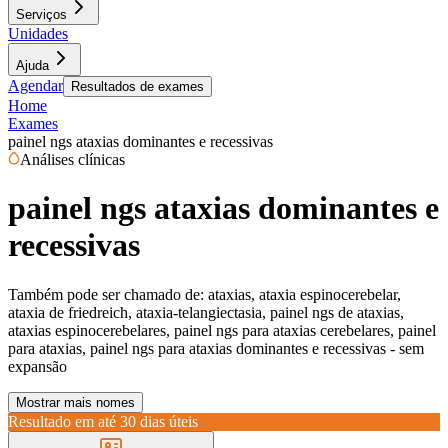
Serviços
Unidades
Ajuda
Agendar
Resultados de exames
Home
Exames
painel ngs ataxias dominantes e recessivas
Análises clínicas
painel ngs ataxias dominantes e
recessivas
Também pode ser chamado de:
ataxias, ataxia espinocerebelar,
ataxia de friedreich, ataxia-telangiectasia, painel ngs de ataxias,
ataxias espinocerebelares, painel ngs para ataxias cerebelares, painel
para ataxias, painel ngs para ataxias dominantes e recessivas - sem
expansão
Mostrar mais nomes
Resultado em até
30 dias úteis