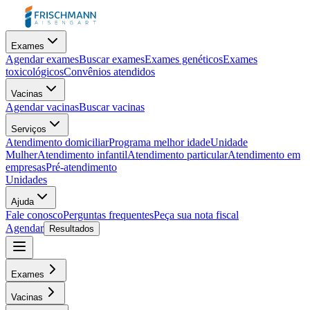
Exames
Agendar exames
Buscar exames
Exames genéticos
Exames
toxicológicos
Convênios atendidos
Vacinas
Agendar vacinas
Buscar vacinas
Serviços
Atendimento domiciliar
Programa melhor idade
Unidade
Mulher
Atendimento infantil
Atendimento particular
Atendimento em
empresas
Pré-atendimento
Unidades
Ajuda
Fale conosco
Perguntas frequentes
Peça sua nota fiscal
Agendar
Resultados
Exames
Vacinas