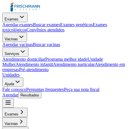
Exames
Agendar exames
Buscar exames
Exames genéticos
Exames
toxicológicos
Convênios atendidos
Vacinas
Agendar vacinas
Buscar vacinas
Serviços
Atendimento domiciliar
Programa melhor idade
Unidade
Mulher
Atendimento infantil
Atendimento particular
Atendimento em
empresas
Pré-atendimento
Unidades
Ajuda
Fale conosco
Perguntas frequentes
Peça sua nota fiscal
Agendar
Resultados
Exames
Vacinas