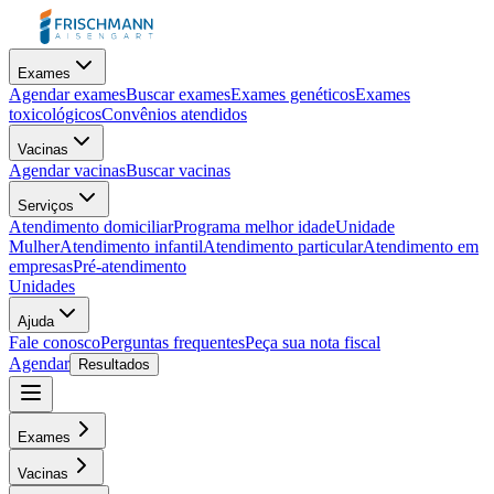
Exames
Agendar exames
Buscar exames
Exames genéticos
Exames
toxicológicos
Convênios atendidos
Vacinas
Agendar vacinas
Buscar vacinas
Serviços
Atendimento domiciliar
Programa melhor idade
Unidade
Mulher
Atendimento infantil
Atendimento particular
Atendimento em
empresas
Pré-atendimento
Unidades
Ajuda
Fale conosco
Perguntas frequentes
Peça sua nota fiscal
Agendar
Resultados
Exames
Vacinas