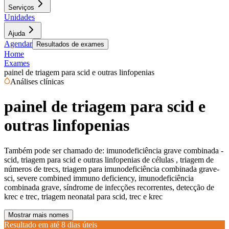
Serviços
Unidades
Ajuda
Agendar
Resultados de exames
Home
Exames
painel de triagem para scid e outras linfopenias
Análises clínicas
painel de triagem para scid e
outras linfopenias
Também pode ser chamado de:
imunodeficiência grave combinada -
scid, triagem para scid e outras linfopenias de células , triagem de
números de trecs, triagem para imunodeficiência combinada grave-
sci, severe combined immuno deficiency, imunodeficiência
combinada grave, síndrome de infecções recorrentes, detecção de
krec e trec, triagem neonatal para scid, trec e krec
Mostrar mais nomes
Resultado em até
8 dias úteis