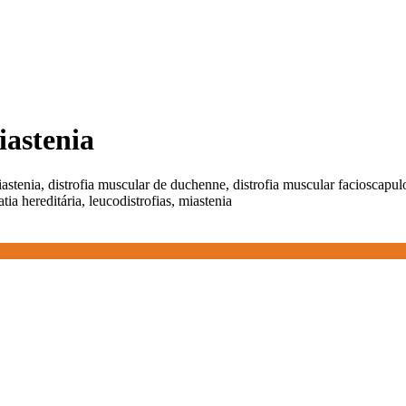
iastenia
miastenia, distrofia muscular de duchenne, distrofia muscular facioscap
ia hereditária, leucodistrofias, miastenia