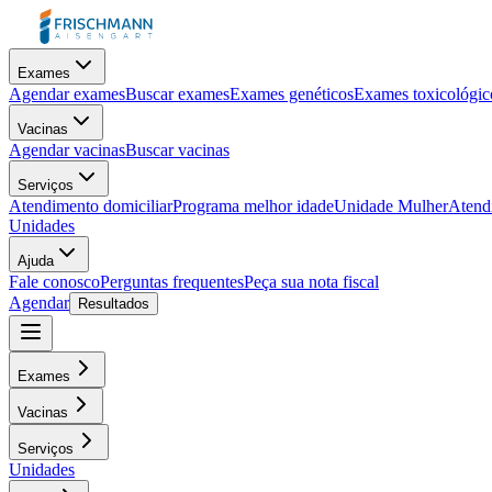
Exames
Agendar exames
Buscar exames
Exames genéticos
Exames toxicológic
Vacinas
Agendar vacinas
Buscar vacinas
Serviços
Atendimento domiciliar
Programa melhor idade
Unidade Mulher
Atendi
Unidades
Ajuda
Fale conosco
Perguntas frequentes
Peça sua nota fiscal
Agendar
Resultados
Exames
Vacinas
Serviços
Unidades