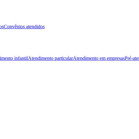
os
Convênios atendidos
mento infantil
Atendimento particular
Atendimento em empresas
Pré-at