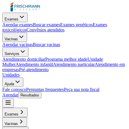
Exames
Agendar exames
Buscar exames
Exames genéticos
Exames
toxicológicos
Convênios atendidos
Vacinas
Agendar vacinas
Buscar vacinas
Serviços
Atendimento domiciliar
Programa melhor idade
Unidade
Mulher
Atendimento infantil
Atendimento particular
Atendimento em
empresas
Pré-atendimento
Unidades
Ajuda
Fale conosco
Perguntas frequentes
Peça sua nota fiscal
Agendar
Resultados
Exames
Vacinas