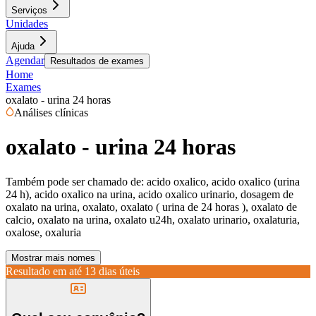
Serviços
Unidades
Ajuda
Agendar
Resultados de exames
Home
Exames
oxalato - urina 24 horas
Análises clínicas
oxalato - urina 24 horas
Também pode ser chamado de:
acido oxalico, acido oxalico (urina
24 h), acido oxalico na urina, acido oxalico urinario, dosagem de
oxalato na urina, oxalato, oxalato ( urina de 24 horas ), oxalato de
calcio, oxalato na urina, oxalato u24h, oxalato urinario, oxalaturia,
oxalose, oxaluria
Mostrar mais nomes
Resultado em até
13 dias úteis