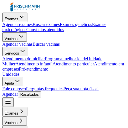
Exames
Agendar exames
Buscar exames
Exames genéticos
Exames
toxicológicos
Convênios atendidos
Vacinas
Agendar vacinas
Buscar vacinas
Serviços
Atendimento domiciliar
Programa melhor idade
Unidade
Mulher
Atendimento infantil
Atendimento particular
Atendimento em
empresas
Pré-atendimento
Unidades
Ajuda
Fale conosco
Perguntas frequentes
Peça sua nota fiscal
Agendar
Resultados
Exames
Vacinas