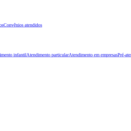
os
Convênios atendidos
mento infantil
Atendimento particular
Atendimento em empresas
Pré-at