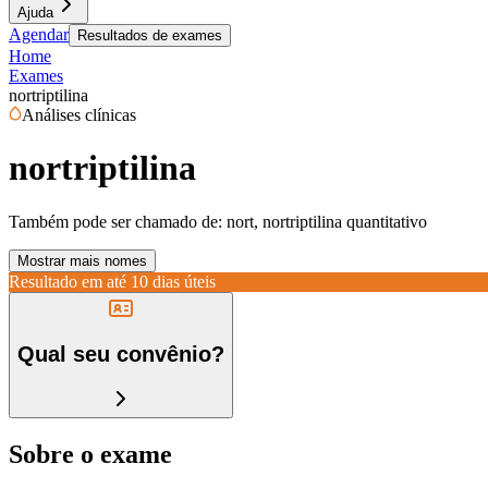
Ajuda
Agendar
Resultados de exames
Home
Exames
nortriptilina
Análises clínicas
nortriptilina
Também pode ser chamado de:
nort, nortriptilina quantitativo
Mostrar mais nomes
Resultado em até
10 dias úteis
Qual seu convênio?
Sobre o exame