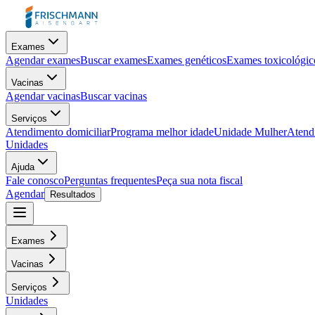
Exames
Agendar exames
Buscar exames
Exames genéticos
Exames toxicológic
Vacinas
Agendar vacinas
Buscar vacinas
Serviços
Atendimento domiciliar
Programa melhor idade
Unidade Mulher
Atendi
Unidades
Ajuda
Fale conosco
Perguntas frequentes
Peça sua nota fiscal
Agendar
Resultados
Exames
Vacinas
Serviços
Unidades