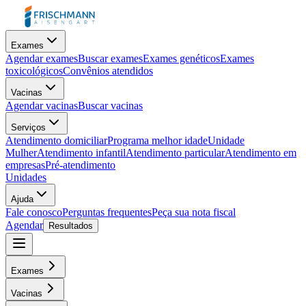
Exames
Agendar exames
Buscar exames
Exames genéticos
Exames
toxicológicos
Convênios atendidos
Vacinas
Agendar vacinas
Buscar vacinas
Serviços
Atendimento domiciliar
Programa melhor idade
Unidade
Mulher
Atendimento infantil
Atendimento particular
Atendimento em
empresas
Pré-atendimento
Unidades
Ajuda
Fale conosco
Perguntas frequentes
Peça sua nota fiscal
Agendar
Resultados
Exames
Vacinas