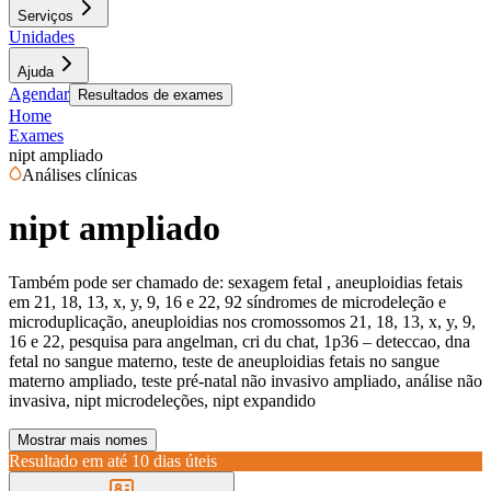
Serviços
Unidades
Ajuda
Agendar
Resultados de exames
Home
Exames
nipt ampliado
Análises clínicas
nipt ampliado
Também pode ser chamado de:
sexagem fetal , aneuploidias fetais
em 21, 18, 13, x, y, 9, 16 e 22, 92 síndromes de microdeleção e
microduplicação, aneuploidias nos cromossomos 21, 18, 13, x, y, 9,
16 e 22, pesquisa para angelman, cri du chat, 1p36 – deteccao, dna
fetal no sangue materno, teste de aneuploidias fetais no sangue
materno ampliado, teste pré-natal não invasivo ampliado, análise não
invasiva, nipt microdeleções, nipt expandido
Mostrar mais nomes
Resultado em até
10 dias úteis