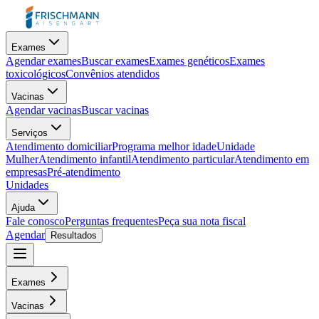
Exames
Agendar exames
Buscar exames
Exames genéticos
Exames
toxicológicos
Convênios atendidos
Vacinas
Agendar vacinas
Buscar vacinas
Serviços
Atendimento domiciliar
Programa melhor idade
Unidade
Mulher
Atendimento infantil
Atendimento particular
Atendimento em
empresas
Pré-atendimento
Unidades
Ajuda
Fale conosco
Perguntas frequentes
Peça sua nota fiscal
Agendar
Resultados
Exames
Vacinas