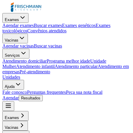
Exames
Agendar exames
Buscar exames
Exames genéticos
Exames
toxicológicos
Convênios atendidos
Vacinas
Agendar vacinas
Buscar vacinas
Serviços
Atendimento domiciliar
Programa melhor idade
Unidade
Mulher
Atendimento infantil
Atendimento particular
Atendimento em
empresas
Pré-atendimento
Unidades
Ajuda
Fale conosco
Perguntas frequentes
Peça sua nota fiscal
Agendar
Resultados
Exames
Vacinas