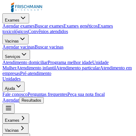
Exames
Agendar exames
Buscar exames
Exames genéticos
Exames
toxicológicos
Convênios atendidos
Vacinas
Agendar vacinas
Buscar vacinas
Serviços
Atendimento domiciliar
Programa melhor idade
Unidade
Mulher
Atendimento infantil
Atendimento particular
Atendimento em
empresas
Pré-atendimento
Unidades
Ajuda
Fale conosco
Perguntas frequentes
Peça sua nota fiscal
Agendar
Resultados
Exames
Vacinas