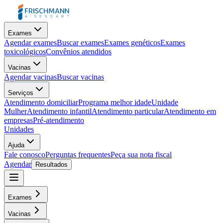
Exames
Agendar exames
Buscar exames
Exames genéticos
Exames
toxicológicos
Convênios atendidos
Vacinas
Agendar vacinas
Buscar vacinas
Serviços
Atendimento domiciliar
Programa melhor idade
Unidade
Mulher
Atendimento infantil
Atendimento particular
Atendimento em
empresas
Pré-atendimento
Unidades
Ajuda
Fale conosco
Perguntas frequentes
Peça sua nota fiscal
Agendar
Resultados
Exames
Vacinas