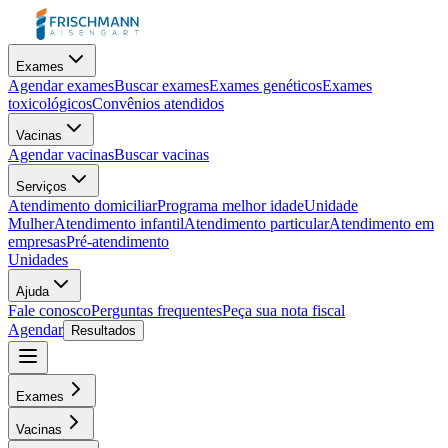
Exames
Agendar exames
Buscar exames
Exames genéticos
Exames
toxicológicos
Convênios atendidos
Vacinas
Agendar vacinas
Buscar vacinas
Serviços
Atendimento domiciliar
Programa melhor idade
Unidade
Mulher
Atendimento infantil
Atendimento particular
Atendimento em
empresas
Pré-atendimento
Unidades
Ajuda
Fale conosco
Perguntas frequentes
Peça sua nota fiscal
Agendar
Resultados
Exames
Vacinas