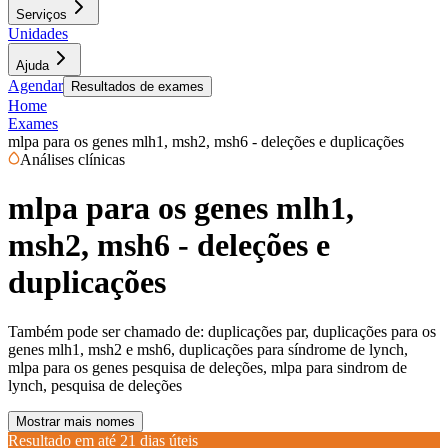
Serviços
Unidades
Ajuda
Agendar
Resultados de exames
Home
Exames
mlpa para os genes mlh1, msh2, msh6 - deleções e duplicações
Análises clínicas
mlpa para os genes mlh1,
msh2, msh6 - deleções e
duplicações
Também pode ser chamado de:
duplicações par, duplicações para os
genes mlh1, msh2 e msh6, duplicações para síndrome de lynch,
mlpa para os genes pesquisa de deleções, mlpa para sindrom de
lynch, pesquisa de deleções
Mostrar mais nomes
Resultado em até
21 dias úteis