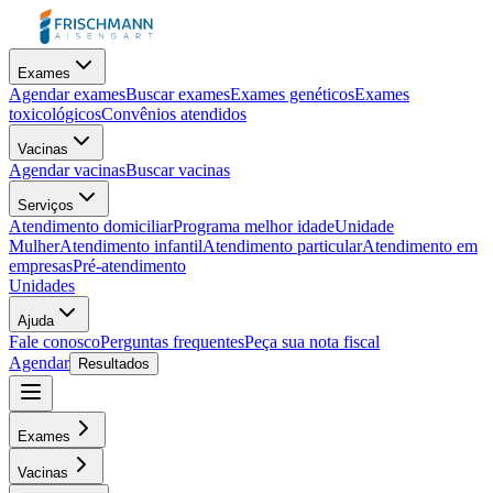
Exames
Agendar exames
Buscar exames
Exames genéticos
Exames
toxicológicos
Convênios atendidos
Vacinas
Agendar vacinas
Buscar vacinas
Serviços
Atendimento domiciliar
Programa melhor idade
Unidade
Mulher
Atendimento infantil
Atendimento particular
Atendimento em
empresas
Pré-atendimento
Unidades
Ajuda
Fale conosco
Perguntas frequentes
Peça sua nota fiscal
Agendar
Resultados
Exames
Vacinas