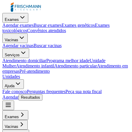
Exames
Agendar exames
Buscar exames
Exames genéticos
Exames
toxicológicos
Convênios atendidos
Vacinas
Agendar vacinas
Buscar vacinas
Serviços
Atendimento domiciliar
Programa melhor idade
Unidade
Mulher
Atendimento infantil
Atendimento particular
Atendimento em
empresas
Pré-atendimento
Unidades
Ajuda
Fale conosco
Perguntas frequentes
Peça sua nota fiscal
Agendar
Resultados
Exames
Vacinas