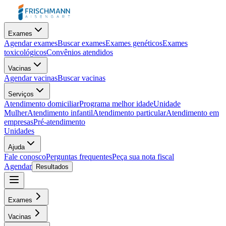
Exames
Agendar exames
Buscar exames
Exames genéticos
Exames
toxicológicos
Convênios atendidos
Vacinas
Agendar vacinas
Buscar vacinas
Serviços
Atendimento domiciliar
Programa melhor idade
Unidade
Mulher
Atendimento infantil
Atendimento particular
Atendimento em
empresas
Pré-atendimento
Unidades
Ajuda
Fale conosco
Perguntas frequentes
Peça sua nota fiscal
Agendar
Resultados
Exames
Vacinas