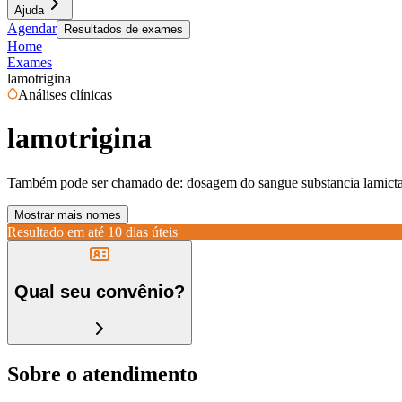
Ajuda
Agendar
Resultados de exames
Home
Exames
lamotrigina
Análises clínicas
lamotrigina
Também pode ser chamado de:
dosagem do sangue substancia lamictal
Mostrar mais nomes
Resultado em até
10 dias úteis
Qual seu convênio?
Sobre o atendimento