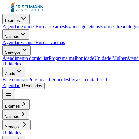
Exames
Agendar exames
Buscar exames
Exames genéticos
Exames toxicológic
Vacinas
Agendar vacinas
Buscar vacinas
Serviços
Atendimento domiciliar
Programa melhor idade
Unidade Mulher
Atendi
Unidades
Ajuda
Fale conosco
Perguntas frequentes
Peça sua nota fiscal
Agendar
Resultados
Exames
Vacinas
Serviços
Unidades