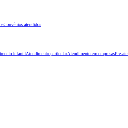
os
Convênios atendidos
mento infantil
Atendimento particular
Atendimento em empresas
Pré-at