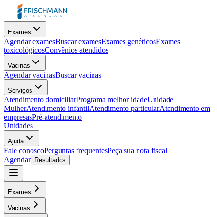
Exames
Agendar exames
Buscar exames
Exames genéticos
Exames
toxicológicos
Convênios atendidos
Vacinas
Agendar vacinas
Buscar vacinas
Serviços
Atendimento domiciliar
Programa melhor idade
Unidade
Mulher
Atendimento infantil
Atendimento particular
Atendimento em
empresas
Pré-atendimento
Unidades
Ajuda
Fale conosco
Perguntas frequentes
Peça sua nota fiscal
Agendar
Resultados
Exames
Vacinas