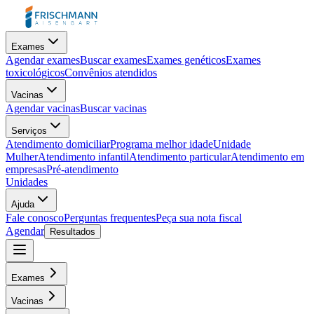
Exames
Agendar exames
Buscar exames
Exames genéticos
Exames
toxicológicos
Convênios atendidos
Vacinas
Agendar vacinas
Buscar vacinas
Serviços
Atendimento domiciliar
Programa melhor idade
Unidade
Mulher
Atendimento infantil
Atendimento particular
Atendimento em
empresas
Pré-atendimento
Unidades
Ajuda
Fale conosco
Perguntas frequentes
Peça sua nota fiscal
Agendar
Resultados
Exames
Vacinas