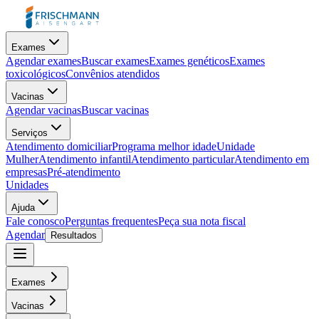
Exames
Agendar exames
Buscar exames
Exames genéticos
Exames
toxicológicos
Convênios atendidos
Vacinas
Agendar vacinas
Buscar vacinas
Serviços
Atendimento domiciliar
Programa melhor idade
Unidade
Mulher
Atendimento infantil
Atendimento particular
Atendimento em
empresas
Pré-atendimento
Unidades
Ajuda
Fale conosco
Perguntas frequentes
Peça sua nota fiscal
Agendar
Resultados
Exames
Vacinas